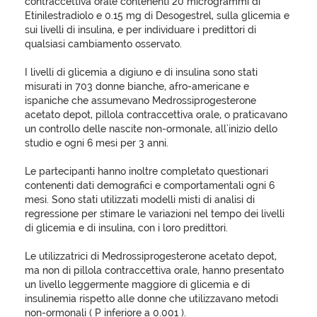
contraccettiva orale contenenti 20 microgrammi di
Etinilestradiolo e 0.15 mg di Desogestrel, sulla glicemia e
sui livelli di insulina, e per individuare i predittori di
qualsiasi cambiamento osservato.
I livelli di glicemia a digiuno e di insulina sono stati
misurati in 703 donne bianche, afro-americane e
ispaniche che assumevano Medrossiprogesterone
acetato depot, pillola contraccettiva orale, o praticavano
un controllo delle nascite non-ormonale, all'inizio dello
studio e ogni 6 mesi per 3 anni.
Le partecipanti hanno inoltre completato questionari
contenenti dati demografici e comportamentali ogni 6
mesi. Sono stati utilizzati modelli misti di analisi di
regressione per stimare le variazioni nel tempo dei livelli
di glicemia e di insulina, con i loro predittori.
Le utilizzatrici di Medrossiprogesterone acetato depot,
ma non di pillola contraccettiva orale, hanno presentato
un livello leggermente maggiore di glicemia e di
insulinemia rispetto alle donne che utilizzavano metodi
non-ormonali ( P inferiore a 0.001 ).